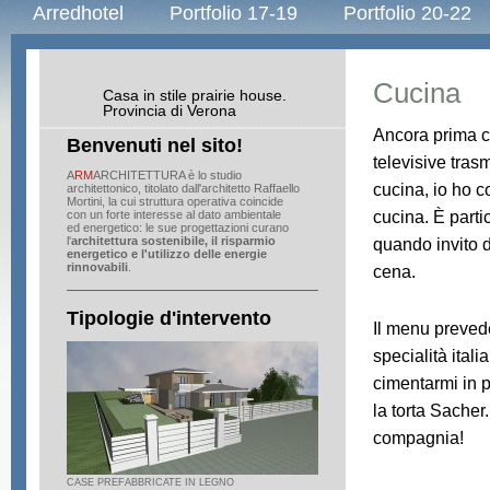
Arredhotel
Portfolio 17-19
Portfolio 20-22
Cucina
Casa in stile prairie house.
Provincia di Verona
Ancora prima ch
Benvenuti nel sito!
televisive tra
A
RM
ARCHITETTURA è lo studio
cucina, io ho c
architettonico, titolato dall'architetto Raffaello
Mortini, la cui struttura operativa coincide
cucina. È parti
con un forte interesse al dato ambientale
ed energetico: le sue progettazioni curano
l'
architettura sostenibile, il risparmio
quando invito d
energetico e l'utilizzo delle
energie
rinnovabili
.
cena.
Tipologie d'intervento
Il menu prevede
specialità ital
cimentarmi in p
la torta Sacher
compagnia!
CASE PREFABBRICATE IN LEGNO