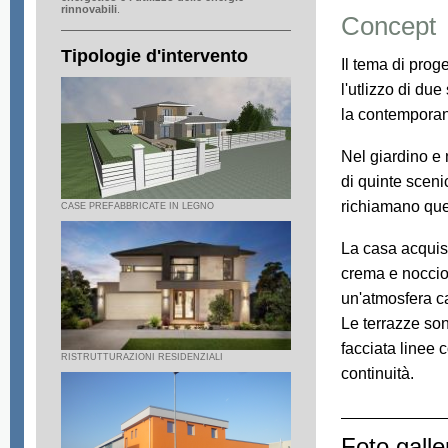
rinnovabili
.
Concept
Tipologie d'intervento
Il tema di prog
l'utlizzo di due
la contemporane
Nel giardino e n
di quinte scen
richiamano que
CASE PREFABBRICATE IN LEGNO
La casa acquisi
crema e noccio
un'atmosfera ca
Le terrazze son
facciata linee 
RISTRUTTURAZIONI RESIDENZIALI
continuità.
Foto galler