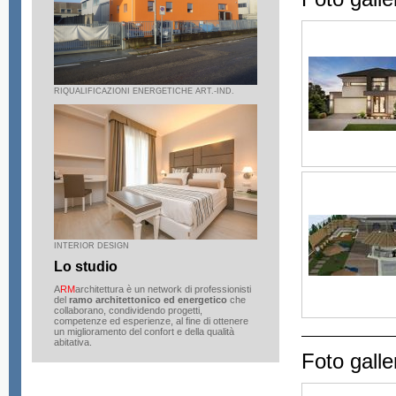
RIQUALIFICAZIONI ENERGETICHE ART.-IND.
INTERIOR DESIGN
Lo studio
A
RM
architettura è un network di professionisti
del
ramo architettonico ed energetico
che
collaborano, condividendo progetti,
competenze ed esperienze, al fine di ottenere
un miglioramento del confort e della qualità
abitativa.
Foto galle