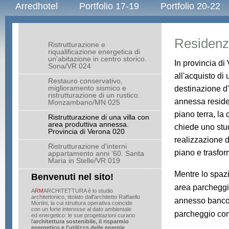
Arredhotel
Portfolio 17-19
Portfolio 20-22
Residenz
Ristrutturazione e
riqualificazione energetica di
un'abitazione in centro storico.
In provincia di
Sona/VR 024
all'acquisto di
Restauro conservativo,
miglioramento sismico e
destinazione d'
ristrutturazione di un rustico.
annessa reside
Monzambano/MN 025
piano terra, la
Ristrutturazione di una villa con
area produttiva annessa.
chiede uno studi
Provincia di Verona 020
realizzazione 
Ristrutturazione d'interni
piano e trasfo
appartamento anni '60. Santa
Maria in Stelle/VR 019
Mentre lo spazi
Benvenuti nel sito!
area parcheggio
A
RM
ARCHITETTURA è lo studio
architettonico, titolato dall'architetto Raffaello
annesso bancon
Mortini, la cui struttura operativa coincide
con un forte interesse al dato ambientale
parcheggio com
ed energetico: le sue progettazioni curano
l'
architettura sostenibile, il risparmio
energetico e l'utilizzo delle
energie