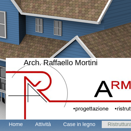
Arch. Raffaello Mortini
Home
Attività
Case in legno
Ristruttur