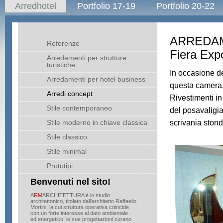
Arredhotel
Portfolio 17-19
Portfolio 20-22
ARREDAM
Referenze
Fiera Exp
Arredamenti per strutture
turistiche
In occasione de
Arredamenti per hotel business
questa camera, 
Arredi concept
Rivestimenti i
Stile contemporaneo
del posavaligia
scrivania stond
Stile moderno in chiave classica
Stile classico
Stile minimal
Prototipi
Benvenuti nel sito!
A
RM
ARCHITETTURA è lo studio
architettonico, titolato dall'architetto Raffaello
Mortini, la cui struttura operativa coincide
con un forte interesse al dato ambientale
ed energetico: le sue progettazioni curano